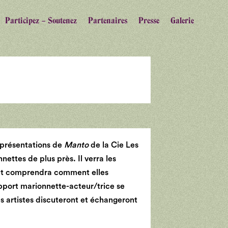
Participez – Soutenez
Partenaires
Presse
Galerie
représentations de
Manto
de la Cie Les
nettes de plus près. Il verra les
s et comprendra comment elles
pport marionnette-acteur/trice se
s artistes discuteront et échangeront