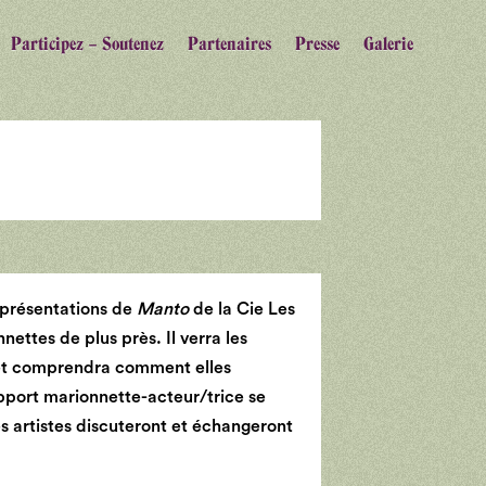
Participez – Soutenez
Partenaires
Presse
Galerie
représentations de
Manto
de la Cie Les
nettes de plus près. Il verra les
s et comprendra comment elles
pport marionnette-acteur/trice se
s artistes discuteront et échangeront