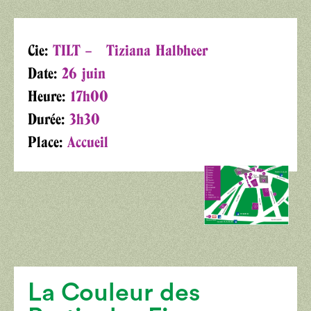
Cie:
TILT – Tiziana Halbheer
Date:
26 juin
Heure:
17h00
Durée:
3h30
Place:
Accueil
La Couleur des