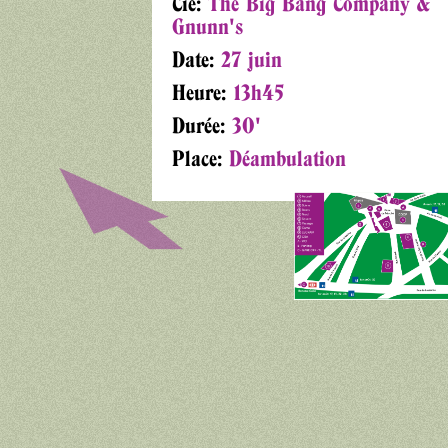
Cie:
The Big Bang Company &
Gnunn's
Date:
27 juin
Heure:
13h45
Durée:
30'
Place:
Déambulation