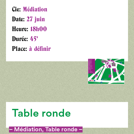
Cie:
Médiation
Date:
27 juin
Heure:
18h00
Durée:
45'
Place:
à définir
Table ronde
– Médiation, Table ronde –